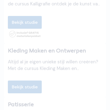
de cursus Kalligrafie ontdek je de kunst van
het schoonschrift en leer je prachtige
letters en stijlen creëren. Van klassieke
Bekijk studie
handschriften tot moderne kalligrafie: verfijn
je techniek en maak van schrijven een
kunstvorm. Ontspan, experimenteer en laat
je creativiteit vloeien op papier!
Kleding Maken en Ontwerpen
Altijd al je eigen unieke stijl willen creëren?
Met de cursus Kleding Maken en
Ontwerpen leer je alles over stoffen,
patronen en technieken om je eigen
Bekijk studie
kledingstukken tot leven te brengen.
Ontwerp en maak outfits die helemaal bij
jou passen. Zet de schaar in jouw ideeën en
Patisserie
word de designer van je eigen garderobe!