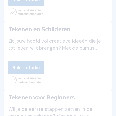
Van biscuit tot botercrème: laat je
creativiteit de vrije loop en verras iedereen
met jouw meesterlijke taarten. De keuken
wordt jouw atelier!
Tekenen en Schilderen
Zit jouw hoofd vol creatieve ideeën die je
tot leven wilt brengen? Met de cursus
Tekenen en schilderen leer je diverse
technieken om jouw kunstwerken op papier
Bekijk studie
en doek te creëren. Ontdek de magie van
kleur, vorm en expressie, en ontwikkel je
eigen unieke stijl. Jouw artistieke reis begint
hier!
Tekenen voor Beginners
Wil je de eerste stappen zetten in de