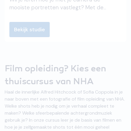
ontdek hoe je met behulp van generatieve
mooiste portretten vastlegt? Met de
AI afbeeldingen kunt uitbreiden en
cursus Portretfotografie ontdek je de kunst
achtergronden kunt genereren.
van licht, compositie en het vastleggen van
Bekijk studie
emoties. Leer professionele technieken om
mensen op hun best te fotograferen. Breng
verhalen tot leven met elk portret dat je
maakt!
Film opleiding? Kies een
thuiscursus van NHA
Haal de innerlijke Alfred Hitchcock of Sofia Coppola in je
naar boven met een fotografie of film opleiding van NHA.
Welke shots heb je nodig om je verhaal compleet te
maken? Welke sfeerbepalende achtergrondmuziek
gebruik je? In onze cursus leer je de basis van filmen en
hoe je je zelfgemaakte shots tot één mooi geheel