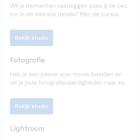
Wil je momenten vastleggen zoals jij ze ziet,
tot in de kleinste details? Met de cursus
Digitale fotografie en beeldbewerking leer
je niet alleen fotograferen als een pro, maar
Bekijk studie
ook hoe je jouw beelden perfect nabewerkt.
Ontdek hoe je jouw foto's naar een hoger
niveau tilt en echte kunstwerken creëert.
Fotografie
Pak die camera en start jouw creatieve reis!
Heb je een passie voor mooie beelden en
wil je jouw fotografievaardigheden naar een
hoger niveau tillen? Met de cursus
Fotografie leer je alles over licht, compositie
Bekijk studie
en technieken om de perfecte foto te
maken. Of je nu voor portretten, natuur of
actie gaat, jouw camera wordt een
Lightroom
verlengstuk van je creativiteit. Zet de