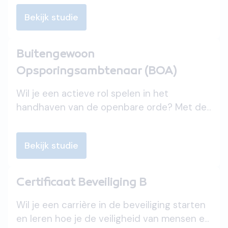
essentiële veiligheids-, gezondheids- en
Bekijk studie
milieuregels kennen. Dit erkende VCA-
certificaat is onmisbaar voor professionals
in diverse technische branches en een
Buitengewoon
waardevolle aanvulling op je cv.
Opsporingsambtenaar (BOA)
Wil je een actieve rol spelen in het
handhaven van de openbare orde? Met de
opleiding Buitengewoon
Opsporingsambtenaar (BOA) leer je
Bekijk studie
strafbare feiten signaleren en optreden
binnen de wettelijke kaders. Ontwikkel
kennis van het Nederlandse recht en train
Certificaat Beveiliging B
je gespreks- en benaderingstechnieken.
Schrijf je vandaag nog in en draag bij aan
Wil je een carrière in de beveiliging starten
een veilige samenleving!
en leren hoe je de veiligheid van mensen en