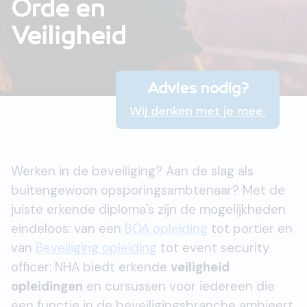
Orde en
Veiligheid
Advies nodig?
Wij denken met je mee.
Werken in de beveiliging? Aan de slag als
buitengewoon opsporingsambtenaar? Met de
juiste erkende diploma's zijn de mogelijkheden
eindeloos: van een
BOA opleiding
tot portier en
van
Beveiliging opleiding
tot event security
officer: NHA biedt erkende
veiligheid
opleidingen
en cursussen voor iedereen die
een functie in de beveiligingsbranche ambieert.