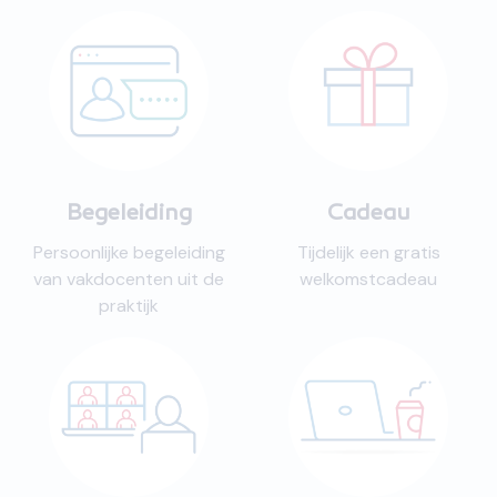
komen. Al met al een
prettige en efficiënte
manier om Zweeds te
leren. Ik kan deze cursus
zeker aanraden!
"
Begeleiding
Cadeau
Persoonlijke begeleiding
Tijdelijk een gratis
van vakdocenten uit de
welkomstcadeau
praktijk