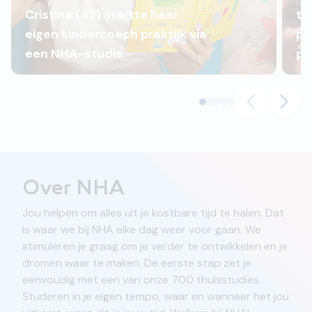
Cristina (47) startte haar
to
eigen kindercoach praktijk via
pl
een NHA-studie
pr
Over NHA
Jou helpen om alles uit je kostbare tijd te halen. Dat
is waar we bij NHA elke dag weer voor gaan. We
stimuleren je graag om je verder te ontwikkelen en je
dromen waar te maken. De eerste stap zet je
eenvoudig met een van onze 700 thuisstudies.
Studeren in je eigen tempo, waar en wanneer het jou