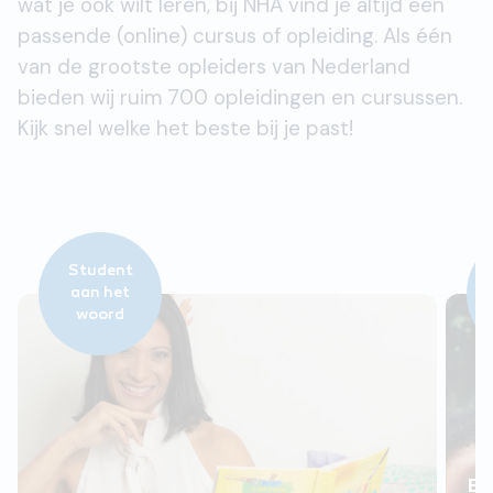
wat je ook wilt leren, bij NHA vind je altijd een
passende (online) cursus of opleiding. Als één
van de grootste opleiders van Nederland
bieden wij ruim 700 opleidingen en cursussen.
Kijk snel welke het beste bij je past!
Student
aan het
woord
El