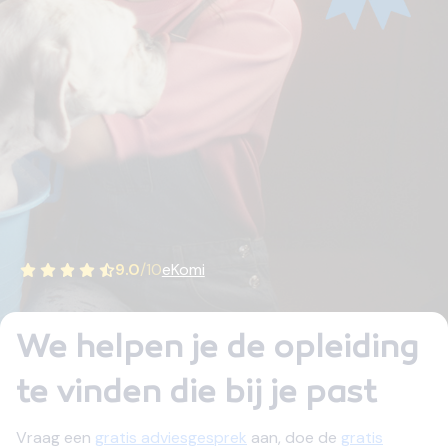
9.0
/
10
eKomi
We helpen je de opleiding
te vinden die bij je past
Vraag een
gratis adviesgesprek
aan, doe de
gratis