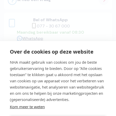
Bel of WhatsApp
077 - 30 67 000
Maandag bereikbaar vanaf 08:30
WhatsApp
Over de cookies op deze website
Adviesgesprek
NHA maakt gebruik van cookies om jou de beste
gebruikerservaring te bieden. Door op “Alle cookies
toestaan” te klikken gaat u akkoord met het opslaan
van cookies op uw apparaat voor het verbeteren van
Easy Learning®
websitenavigatie, het analyseren van websitegebruik
en om ons te helpen bij onze marketingprojecten en
(gepersonaliseerde) advertenties.
Studiegids
Kom meer te weten