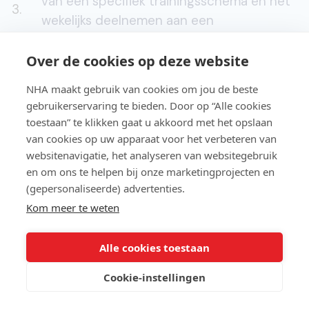
van een specifiek trainingsschema en het
3.
wekelijks deelnemen aan een
georganiseerde loopwedstrijd.
Over de cookies op deze website
Binnen een jaar mijn kennis van
NHA maakt gebruik van cookies om jou de beste
projectmanagement
uitbreiden door een
gebruikerservaring te bieden. Door op “Alle cookies
cursus
Projectmanagement
of de
IPMA-D
toestaan” te klikken gaat u akkoord met het opslaan
4.
opleiding te volgen, conferenties bij te
van cookies op uw apparaat voor het verbeteren van
wonen en praktijkervaring op te doen in
websitenavigatie, het analyseren van websitegebruik
het ondersteunen of leiden van projecten.
en om ons te helpen bij onze marketingprojecten en
(gepersonaliseerde) advertenties.
Kom meer te weten
Binnen 3 maanden
mijn gewicht
verminderen
met 5 kilo door het volgen
5.
Alle cookies toestaan
van een
gezond dieet
en wekelijks
krachttraining en cardio-oefeningen doen.
Cookie-instellingen
Binnen 6 maanden een nieuw product