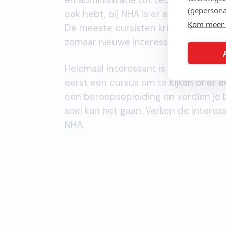
(gepersona
ook hebt, bij NHA is er altijd een cu
Kom meer 
De meeste cursisten krijgen de smaa
zomaar nieuwe interesses. Laat je ve
Helemaal interessant is het als je keu
eerst een cursus om te kijken of er een
een beroepsopleiding en verdien je b
snel kan het gaan. Verken de interes
NHA.