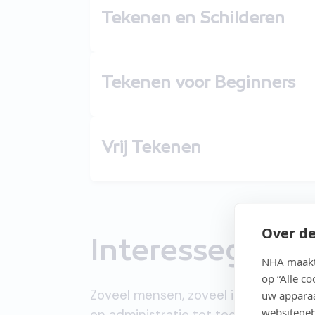
Tekenen en Schilderen
Tekenen voor Beginners
Vrij Tekenen
Over de
Interessegebie
NHA maakt 
op “Alle c
Zoveel mensen, zoveel interesses. Va
uw apparaa
websitegeb
en administratie tot techniek, manag