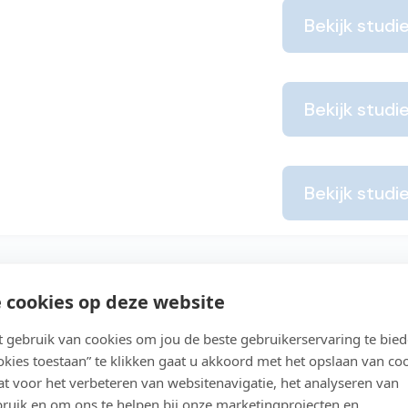
Bekijk studi
Bekijk studi
Bekijk studi
 cookies op deze website
den
gebruik van cookies om jou de beste gebruikerservaring te bie
ookies toestaan” te klikken gaat u akkoord met het opslaan van co
n cursussen op het gebied van creativiteit, verzorg
t voor het verbeteren van websitenavigatie, het analyseren van
ruik en om ons te helpen bij onze marketingprojecten en
ement en persoonlijke ontwikkeling: welke interesse 