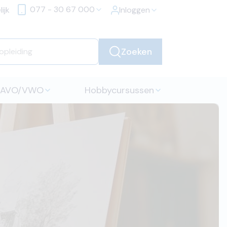
077 - 30 67 000
ijk
Inloggen
Zoeken
HAVO/VWO
Hobbycursussen