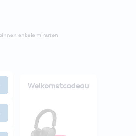
 binnen enkele minuten
e
Welkomstcadeau
e