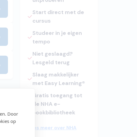
uitproberen
e
Start direct met de
cursus
Studeer in je eigen
e
tempo
Niet geslaagd?
Lesgeld terug
e
Slaag makkelijker
met Easy Learning®
Gratis toegang tot
de NHA e-
bookbibliotheek
den. Door
okies op
ing
Lees meer over NHA
je