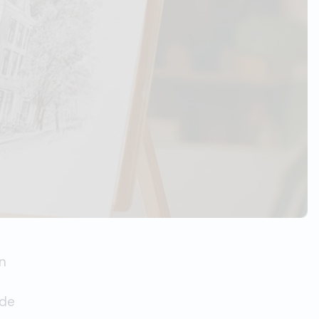
en
 de