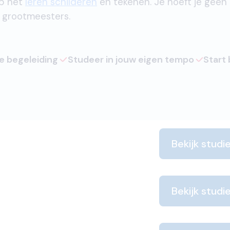
op het
leren schilderen
en tekenen. Je hoeft je geen
 grootmeesters.
ke begeleiding
Studeer in jouw eigen tempo
Start
Bekijk studi
Bekijk studi