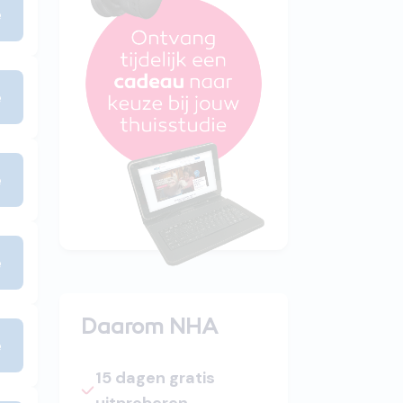
e
e
e
e
Daarom NHA
e
15 dagen gratis