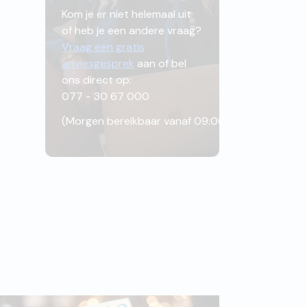
Kom je er niet helemaal uit
of heb je een andere vraag?
Vraag een gratis
adviesgesprek
aan of bel
ons direct op:
077 - 30 67 000
(
Morgen bereikbaar vanaf 09:00
)