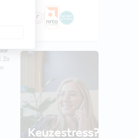
en.
taan
n
naar
. Zo
an
Keuzestress?