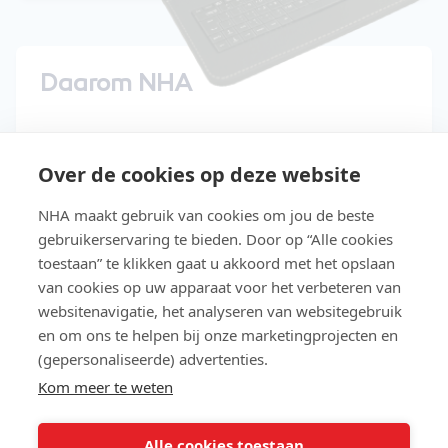
Daarom NHA
15 dagen gratis uitproberen
Over de cookies op deze website
Start direct met de cursus
NHA maakt gebruik van cookies om jou de beste
Studeer in je eigen tempo
gebruikerservaring te bieden. Door op “Alle cookies
Niet geslaagd? Lesgeld terug
toestaan” te klikken gaat u akkoord met het opslaan
van cookies op uw apparaat voor het verbeteren van
Slaag makkelijker met Easy Learning®
websitenavigatie, het analyseren van websitegebruik
en om ons te helpen bij onze marketingprojecten en
Gratis toegang tot de NHA e-
(gepersonaliseerde) advertenties.
bookbibliotheek
Kom meer te weten
Lees meer over NHA
Alle cookies toestaan