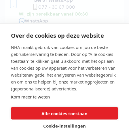
Bel of WhatsApp
077 - 30 67 000
Wij zijn bereikbaar vanaf 08:30
WhatsApp
Over de cookies op deze website
Adviesgesprek
NHA maakt gebruik van cookies om jou de beste
gebruikerservaring te bieden. Door op “Alle cookies
toestaan” te klikken gaat u akkoord met het opslaan
van cookies op uw apparaat voor het verbeteren van
Easy Learning®
websitenavigatie, het analyseren van websitegebruik
en om ons te helpen bij onze marketingprojecten en
(gepersonaliseerde) advertenties.
Studiegids
Kom meer te weten
Alle cookies toestaan
NHA Zakelijk
Cookie-instellingen