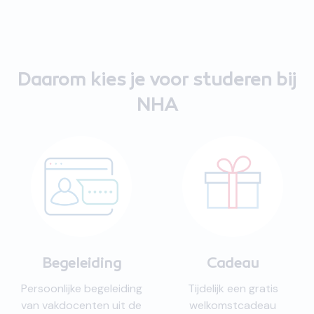
nagekeken. De juf
reageert ook snel op
vragen. Gaat lekker zo.
Bedankt NHA. Ik kom
Daarom kies je voor studeren bij
weer vooruit.
"
NHA
Begeleiding
Cadeau
Persoonlijke begeleiding
Tijdelijk een gratis
van vakdocenten uit de
welkomstcadeau