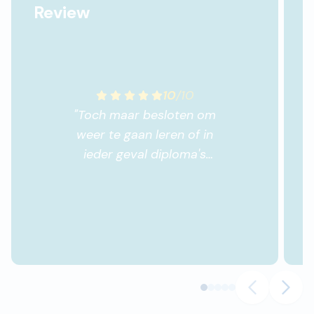
Review
10
/
10
"
Toch maar besloten om
weer te gaan leren of in
ieder geval diploma's
halen. Dus zo beslist, zo
besteld en snel alle
benodigde spullen
ontvangen. Het indienen
van het huiswerk is
supermakkelijk via de
internetsite; NHA Plaza.
Huiswerk wordt snel