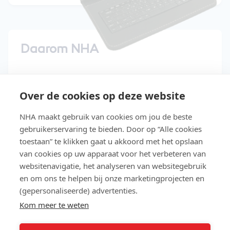
Daarom NHA
15 dagen gratis uitproberen
Over de cookies op deze website
Start direct met de cursus
NHA maakt gebruik van cookies om jou de beste
Studeer in je eigen tempo
gebruikerservaring te bieden. Door op “Alle cookies
Niet geslaagd? Lesgeld terug
toestaan” te klikken gaat u akkoord met het opslaan
van cookies op uw apparaat voor het verbeteren van
Slaag makkelijker met Easy Learning®
websitenavigatie, het analyseren van websitegebruik
en om ons te helpen bij onze marketingprojecten en
Gratis toegang tot de NHA e-
(gepersonaliseerde) advertenties.
bookbibliotheek
Kom meer te weten
Lees meer over NHA