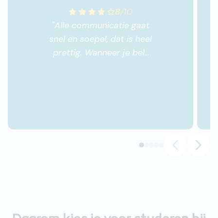
8
/
10
"
Alle communicatie gaat
snel en soepel, dat is heel
prettig. Wanneer je belt
met vragen over de
opleiding wordt je snel en
vriendelijk geholpen en
ook het contact met de
docent gaat vlot. Plaza
werkt heel overzichtelijk.
Enige punt is dat ik het
boek erg chaotisch vind
en lastig lezen. Dat kan
ook aan mij
liggen&#128517;.
"