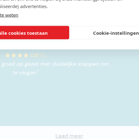
liseerde) advertenties.
te weten
Alle cookies toestaan
Cookie-instellingen
8
/
10
te vlogen
"
Laad meer