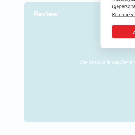
(gepersona
Review
Kom meer 
"
De cursus is helder en goed op gezet met duidelijke stappen om