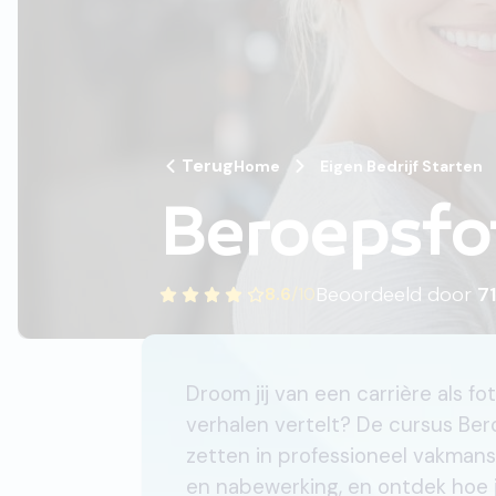
Terug
Home
Eigen Bedrijf Starten
Beroepsfo
Beoordeeld door
71
8.6
/
10
Droom jij van een carrière als f
verhalen vertelt? De cursus Ber
zetten in professioneel vakmansc
en nabewerking, en ontdek hoe j