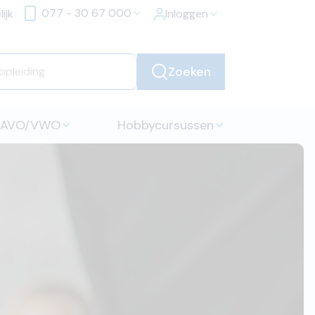
077 - 30 67 000
ijk
Inloggen
Zoeken
HAVO/VWO
Hobbycursussen