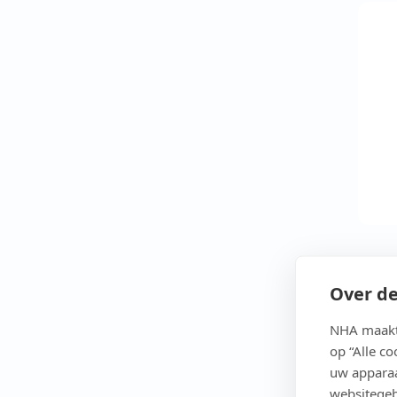
Over de
NHA maakt 
op “Alle c
uw apparaa
websitegeb