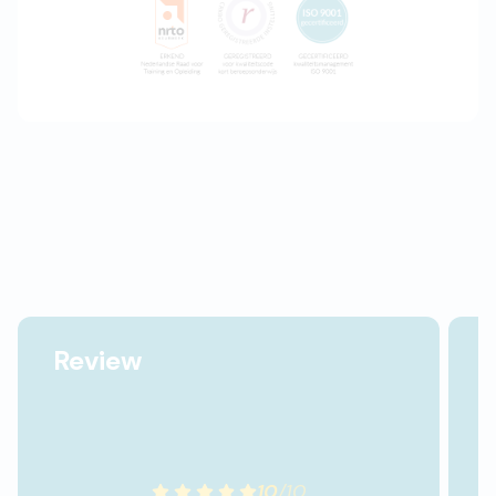
Review
10
/
10