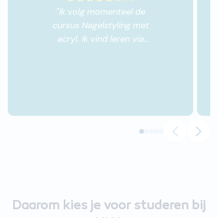
"
Ik volg momenteel de
cursus Nagelstyling met
acryl. Ik vind leren via
Nha erg leuk, het is super
flexibel, dus je kan zelf
bepalen wanneer je gaat
leren. Je wordt goed
geholpen en alles is super
overzichtelijk. Ik raad Nha
voor iedereen aan.
"
Daarom kies je voor studeren bij