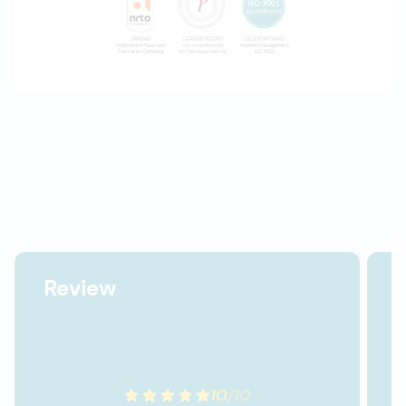
Review
10
/
10