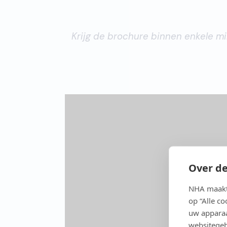
Krijg de brochure binnen enkele mi
Over de
NHA maakt 
op “Alle c
uw apparaa
websitegeb