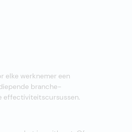
or elke werknemer een
rdiepende branche-
e effectiviteitscursussen.