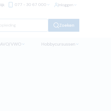
077 - 30 67 000
ijk
Inloggen
Zoeken
HAVO/VWO
Hobbycursussen