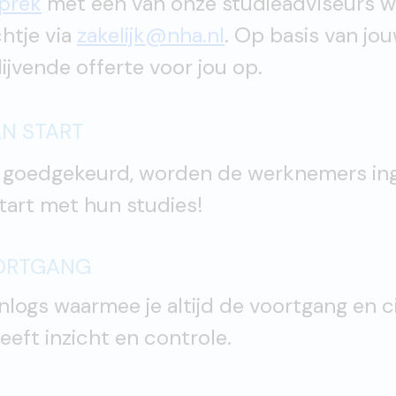
prek
met een van onze studieadviseurs w
htje via
zakelijk@nha.nl
. Op basis van jo
blijvende offerte voor jou op.
AN START
s goedgekeurd, worden de werknemers ing
start met hun studies!
OORTGANG
inlogs waarmee je altijd de voortgang en 
geeft inzicht en controle.