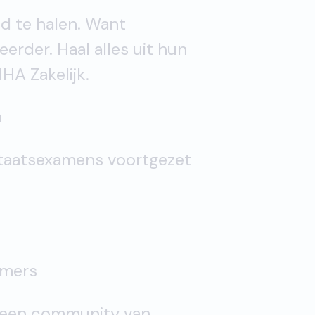
d te halen. Want
erder. Haal alles uit hun
HA Zakelijk.
n
taatsexamens voortgezet
emers
n een community van