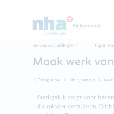
Dit is jouw tijd
Beroepsopleidingen
Eigen Bed
Maak werk van
Terug
Home
Dit is jouw tijd
Maak 
Werkgeluk zorgt voor beter
die minder verzuimen. Dit b