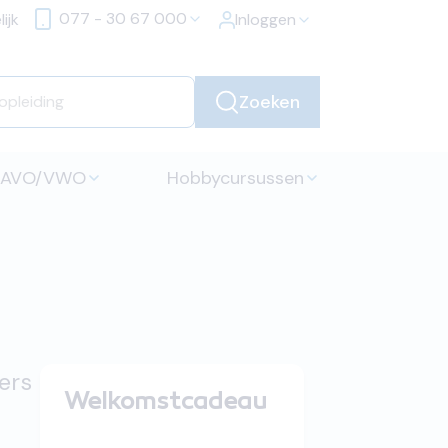
077 - 30 67 000
ijk
Inloggen
Zoeken
HAVO/VWO
Hobbycursussen
ers
Welkomstcadeau