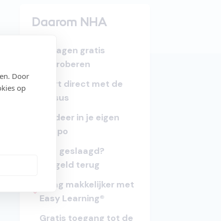
Daarom NHA
15 dagen gratis
uitproberen
den. Door
Start direct met de
okies op
cursus
Studeer in je eigen
tempo
Niet geslaagd?
Lesgeld terug
k is
Slaag makkelijker met
Easy Learning®
Gratis toegang tot de