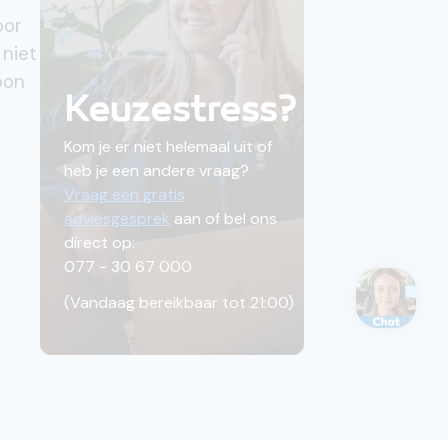
oor
niet
oon
Keuzestress?
Kom je er niet helemaal uit of
heb je een andere vraag?
Vraag een gratis
adviesgesprek
aan of bel ons
direct op:
077 - 30 67 000
e
(
Vandaag bereikbaar tot 21:00
)