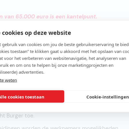
n van 65.000 euro is een kantelpunt.
an dat zorgt niet meer voor extra geluk."
 cookies op deze website
gebruik van cookies om jou de beste gebruikerservaring te bie
e zaken gehaald worden.
ookies toestaan” te klikken gaat u akkoord met het opslaan van co
t voor het verbeteren van websitenavigatie, het analyseren van
ruik en om ons te helpen bij onze marketingprojecten en
 sleutel tot succes
liseerde) advertenties.
te weten
en voor één middel, dat aan het welzijn van alle
Alle cookies toestaan
Cookie-instellingen
. Globale inzichten bestaan wel, maar juist maatwer
n alle soorten en maten.
Ontwikkeling gericht op het
cht Burger toe.
leidingen worden de werknemers mogelijkheden