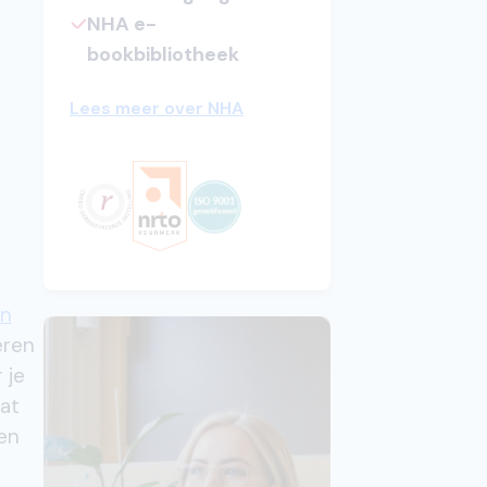
NHA e-
bookbibliotheek
Lees meer over NHA
en
ëren
 je
wat
een