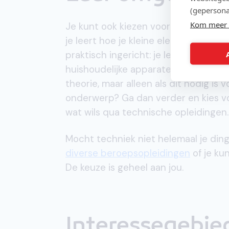
(gepersona
Kom meer 
Je kunt ook kiezen voor de
cursus El
je leert hoe je kleine elektronische
praktisch ingericht: je leert de met
huishoudelijke apparaten, contactdoz
theorie, maar alleen als dit nodig is 
onderwerp? Ga dan verder en kies 
wat wils qua technische opleidingen.
Mocht techniek niet helemaal je ding
diverse beroepsopleidingen
of je ku
De keuze is geheel aan jou.
Interessegebie