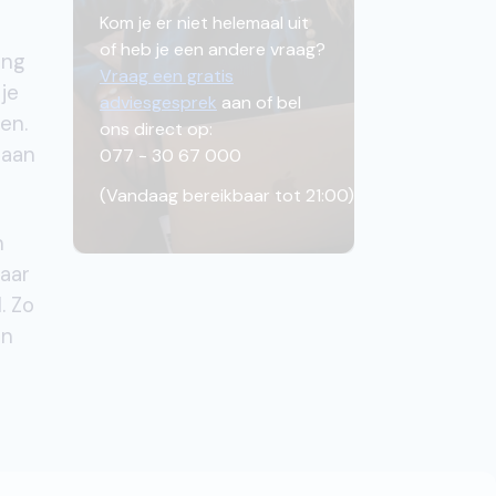
Kom je er niet helemaal uit
of heb je een andere vraag?
ing
Vraag een gratis
je
adviesgesprek
aan of bel
en.
ons direct op:
taan
077 - 30 67 000
(
Vandaag bereikbaar tot 21:00
)
n
naar
. Zo
an