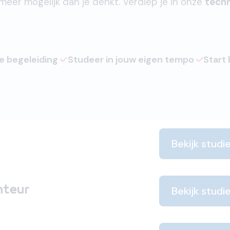
 meer mogelijk dan je denkt. Verdiep je in onze
tech
ke begeleiding
Studeer in jouw eigen tempo
Start
Bekijk studi
nteur
Bekijk studi