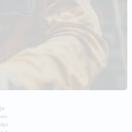
ge
een
 Met