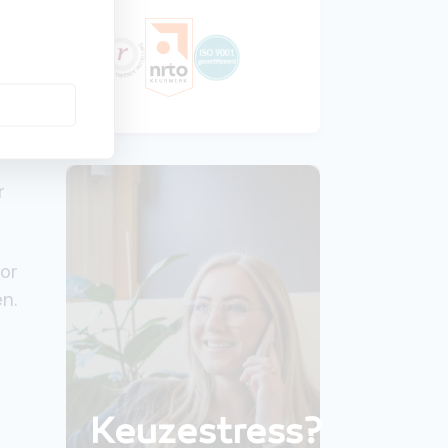
arin
r
oor
n.
Keuzestress?