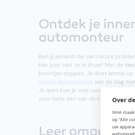
Ontdek je inner
automon
Ben jij iemand die van nature proble
hier juist niet zo in thuis? Met de
tec
boontjes doppen. Je doet kennis op wa
cursus Autotechniek
aan de slag met
Je leert hoe je veel voorkomende pr
voor niets een van de meest populai
Over de
NHA maakt 
op “Alle c
uw apparaa
Leer omgaan m
websitegeb