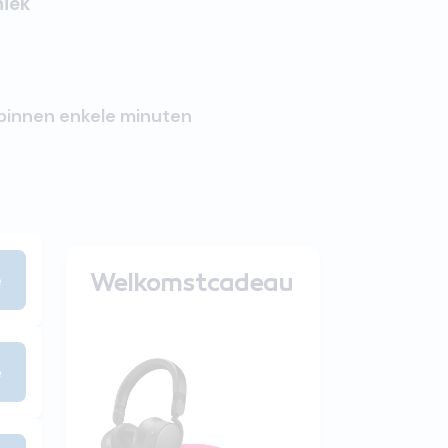
niek
 binnen enkele minuten
e
Welkomstcadeau
e