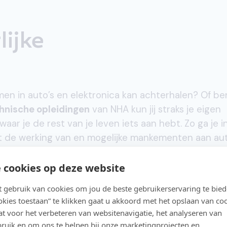
lijke
teur
men in auto’s en elektronica kan achterhalen? Of be
hnische opleidingen
van NHA kun jij straks je eigen
ar je de rest van je leven iets aan hebt. Zo ga je i
 de werking van en mogelijke mankementen aan aut
oblemen kunt herkennen én kunt oplossen. Dit is nie
re techniek opleidingen in ons aanbod.
 cookies op deze website
gebruik van cookies om jou de beste gebruikerservaring te bie
ookies toestaan” te klikken gaat u akkoord met het opslaan van co
t voor het verbeteren van websitenavigatie, het analyseren van
et elektronica
ruik en om ons te helpen bij onze marketingprojecten en