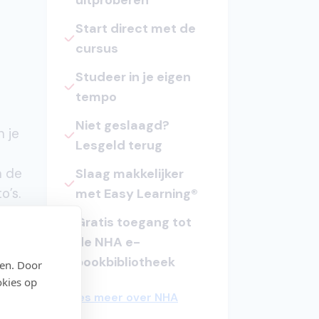
uitproberen
Start direct met de
cursus
Studeer in je eigen
tempo
Niet geslaagd?
n je
Lesgeld terug
n de
Slaag makkelijker
o’s.
met Easy Learning®
t
Gratis toegang tot
de NHA e-
bookbibliotheek
den. Door
okies op
Lees meer over NHA