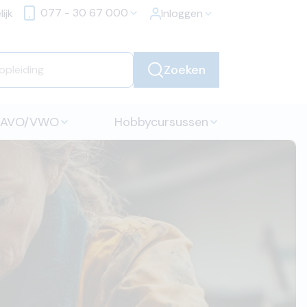
077 - 30 67 000
ijk
Inloggen
Zoeken
HAVO/VWO
Hobbycursussen