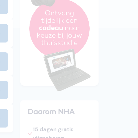
e
e
e
e
Daarom NHA
e
15 dagen gratis