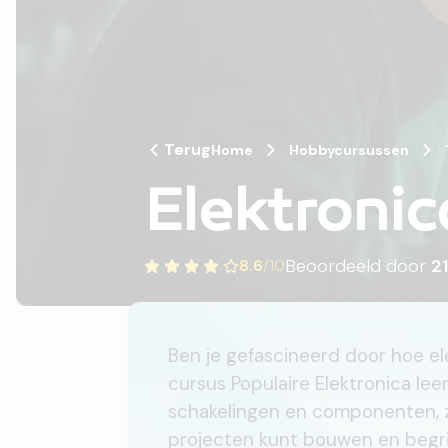
Terug
Home
Hobbycursussen
Elektronic
Beoordeeld door
21
8.6
/
10
Ben je gefascineerd door hoe e
cursus Populaire Elektronica lee
schakelingen en componenten, z
projecten kunt bouwen en begri