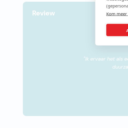
(gepersona
Review
Kom meer 
"
Ik ervaar het als
duurza