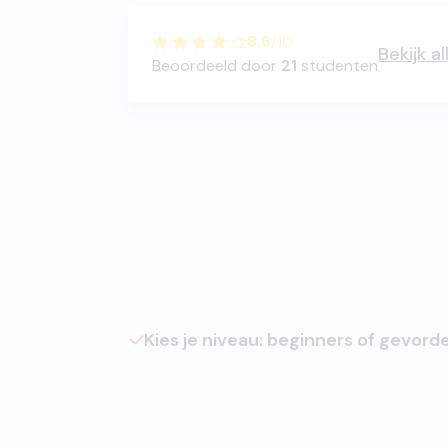
8.6
/
10
Bekijk a
Beoordeeld door
21
studenten
Kies je niveau: beginners of gevord