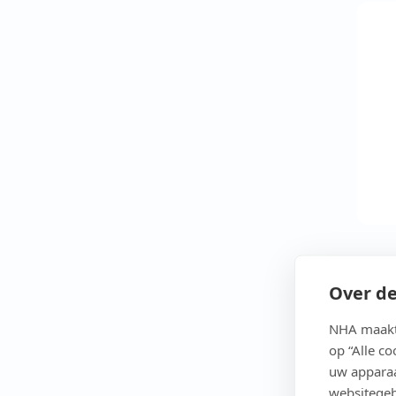
Over de
NHA maakt 
op “Alle c
uw apparaa
websitegeb