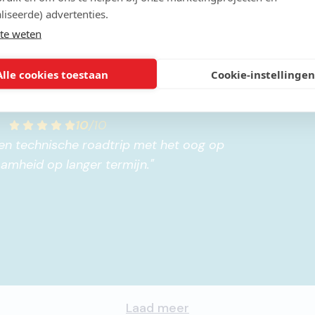
liseerde) advertenties.
te weten
Alle cookies toestaan
Cookie-instellingen
10
/
10
 een technische roadtrip met het oog op
amheid op langer termijn.
"
Laad meer