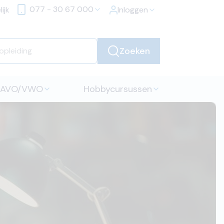
077 - 30 67 000
ijk
Inloggen
Zoeken
HAVO/VWO
Hobbycursussen