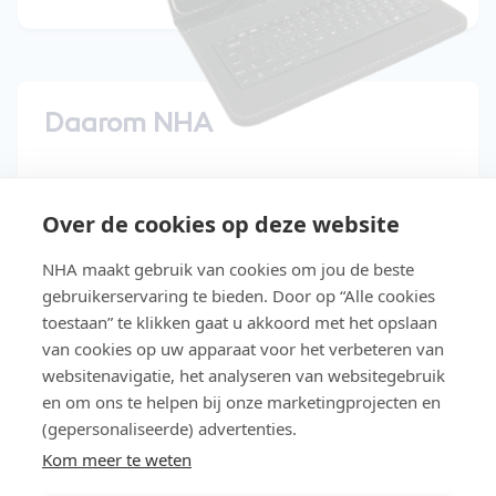
Daarom NHA
15 dagen gratis uitproberen
Over de cookies op deze website
Start direct met de cursus
NHA maakt gebruik van cookies om jou de beste
Studeer in je eigen tempo
gebruikerservaring te bieden. Door op “Alle cookies
Niet geslaagd? Lesgeld terug
toestaan” te klikken gaat u akkoord met het opslaan
van cookies op uw apparaat voor het verbeteren van
Slaag makkelijker met Easy Learning®
websitenavigatie, het analyseren van websitegebruik
en om ons te helpen bij onze marketingprojecten en
Gratis toegang tot de NHA e-
(gepersonaliseerde) advertenties.
bookbibliotheek
Kom meer te weten
Lees meer over NHA