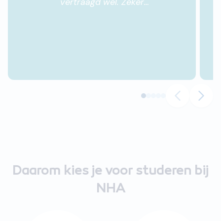
vertraagd wel. Zeker
omdat 1 van de
cursussen aquarelleren is.
Dit komt mede vanwege
de thuissituatie waarbij ik
geen vaste werkplek heb..
Dat ligt dus niet aan de
cursus zelf maar aan de
beperking van
mogelijkheden. het
cursusmateriaal is goed
verzorgd.
"
Daarom kies je voor studeren bij
NHA