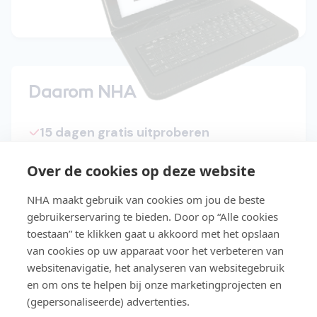
Daarom NHA
15 dagen gratis uitproberen
Start direct met de cursus
Over de cookies op deze website
Studeer in je eigen tempo
NHA maakt gebruik van cookies om jou de beste
Niet geslaagd? Lesgeld terug
gebruikerservaring te bieden. Door op “Alle cookies
toestaan” te klikken gaat u akkoord met het opslaan
Slaag makkelijker met Easy Learning®
van cookies op uw apparaat voor het verbeteren van
websitenavigatie, het analyseren van websitegebruik
Gratis toegang tot de NHA e-
en om ons te helpen bij onze marketingprojecten en
bookbibliotheek
(gepersonaliseerde) advertenties.