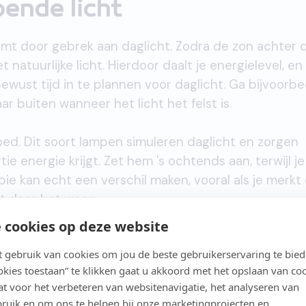
oende licht
omt door gebrek aan daglicht. Zodra de zon achter 
 natuurlijke licht. Hierdoor daalt je energielevel, en
bewust tijd in te plannen voor daglicht. Ga bijvoorbe
r buiten wanneer het licht het felst is.
ed. Dit soort lampen simuleren daglicht en zorgen
ie energie krijgt. Zet hem 's ochtends aan, terwijl je
ie kan echt een verschil maken, vooral als je merkt
t door het weer.
 cookies op deze website
 en probeer zoveel mogelijk natuurlijk licht binnen 
gebruik van cookies om jou de beste gebruikerservaring te bie
ak al een groot verschil.
ookies toestaan” te klikken gaat u akkoord met het opslaan van co
t voor het verbeteren van websitenavigatie, het analyseren van
ruik en om ons te helpen bij onze marketingprojecten en