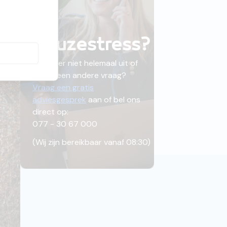
Keuzestress?
Kom je er niet helemaal uit of
heb je een andere vraag?
Vraag een gratis
adviesgesprek
aan of bel ons
direct op:
077 - 30 67 000
(
Wij zijn bereikbaar vanaf 08:30
)