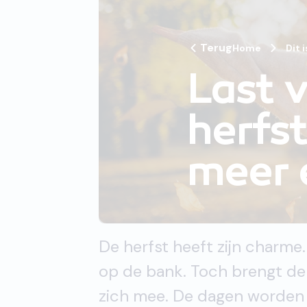
Terug
Home
Dit 
Last 
herfst
meer 
De herfst heeft zijn charme
op de bank. Toch brengt de
zich mee. De dagen worden ko