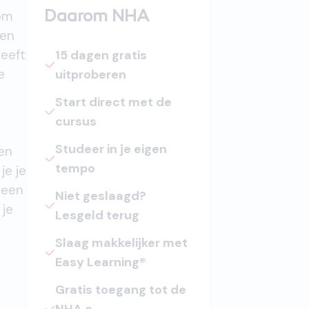
 om
Daarom NHA
een
geeft
15 dagen gratis
e
uitproberen
Start direct met de
cursus
Studeer in je eigen
een
tempo
je je
j een
Niet geslaagd?
 je
Lesgeld terug
Slaag makkelijker met
Easy Learning®
Gratis toegang tot de