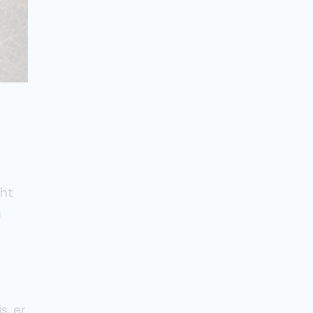
cht
n
s, er