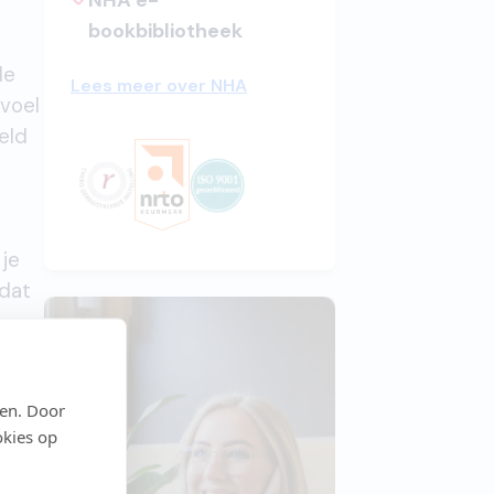
NHA e-
bookbibliotheek
de
Lees meer over NHA
 voel
eld
 je
 dat
te
den. Door
okies op