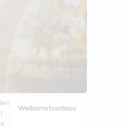
nden
Welkomstcadeau
t
te