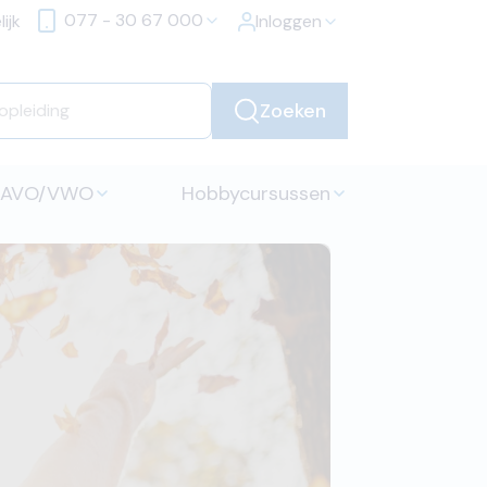
077 - 30 67 000
ijk
Inloggen
Zoeken
HAVO/VWO
Hobbycursussen