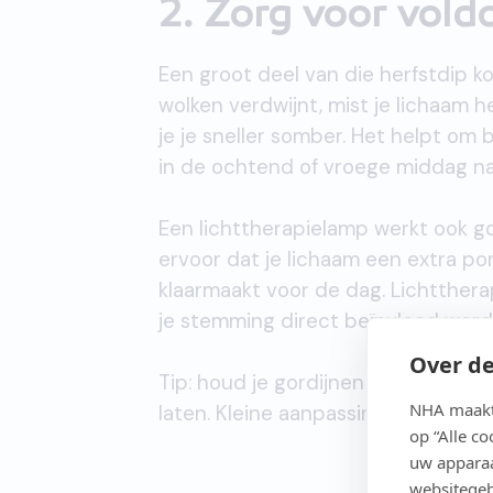
2. Zorg voor vold
Een groot deel van die herfstdip k
wolken verdwijnt, mist je lichaam het
je je sneller somber. Het helpt om 
in de ochtend of vroege middag naa
Een lichttherapielamp werkt ook go
ervoor dat je lichaam een extra port
klaarmaakt voor de dag. Lichttherap
je stemming direct beïnvloed word
Over de
Tip: houd je gordijnen overdag open
NHA maakt 
laten. Kleine aanpassingen maken va
op “Alle c
uw apparaa
websitegeb