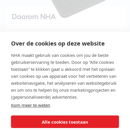
Daarom NHA
15 dagen gratis uitproberen
Over de cookies op deze website
Start direct met de cursus
NHA maakt gebruik van cookies om jou de beste
Studeer in je eigen tempo
gebruikerservaring te bieden. Door op “Alle cookies
Niet geslaagd? Lesgeld terug
toestaan” te klikken gaat u akkoord met het opslaan
van cookies op uw apparaat voor het verbeteren van
Slaag makkelijker met Easy Learning®
websitenavigatie, het analyseren van websitegebruik
en om ons te helpen bij onze marketingprojecten en
Gratis toegang tot de NHA e-
(gepersonaliseerde) advertenties.
bookbibliotheek
Kom meer te weten
Lees meer over NHA
Alle cookies toestaan