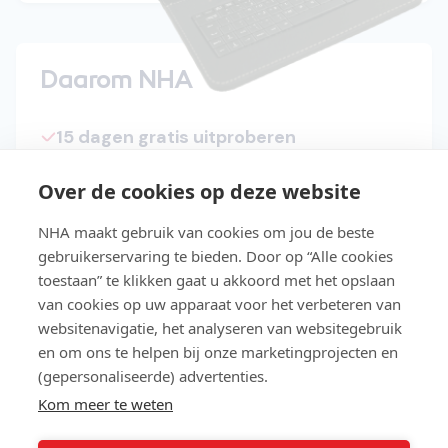
Daarom NHA
15 dagen gratis uitproberen
Start direct met de cursus
Over de cookies op deze website
Studeer in je eigen tempo
NHA maakt gebruik van cookies om jou de beste
Niet geslaagd? Lesgeld terug
gebruikerservaring te bieden. Door op “Alle cookies
toestaan” te klikken gaat u akkoord met het opslaan
Slaag makkelijker met Easy Learning®
van cookies op uw apparaat voor het verbeteren van
websitenavigatie, het analyseren van websitegebruik
Gratis toegang tot de NHA e-
en om ons te helpen bij onze marketingprojecten en
bookbibliotheek
(gepersonaliseerde) advertenties.
Kom meer te weten
Lees meer over NHA