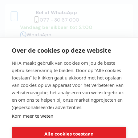
Bel of WhatsApp
077 - 30 67 000
Vandaag bereikbaar tot 21:00
WhatsApp
Over de cookies op deze website
Adviesgesprek
NHA maakt gebruik van cookies om jou de beste
gebruikerservaring te bieden. Door op “Alle cookies
toestaan” te klikken gaat u akkoord met het opslaan
van cookies op uw apparaat voor het verbeteren van
Easy Learning®
websitenavigatie, het analyseren van websitegebruik
en om ons te helpen bij onze marketingprojecten en
(gepersonaliseerde) advertenties.
Studiegids
Kom meer te weten
Alle cookies toestaan