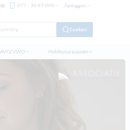
077 - 30 67 000
ijk
Inloggen
Zoeken
HAVO/VWO
Hobbycursussen