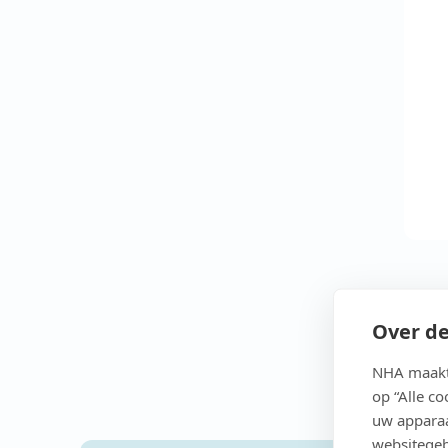
Over de
NHA maakt 
op “Alle c
uw apparaa
websitegeb