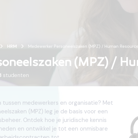
HRM
Medewerker Personeelszaken (MPZ) / Human Resourc
soneelszaken (MPZ) / H
8
studenten
den tussen medewerkers en organisatie? Met
elszaken (MPZ) leg je de basis voor een
lsbeheer. Ontdek hoe je juridische kennis
heden en ontwikkel je tot een onmisbare
 arbeidscontracten tot