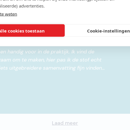
liseerde) advertenties.
te weten
Alle cookies toestaan
Cookie-instellingen
10
/
10
 en handig voor in de praktijk. Ik vind de
aam om te maken, hier pas ik de stof echt
 iets uitgebreidere samenvatting fijn vinden
van elke les.
"
Laad meer