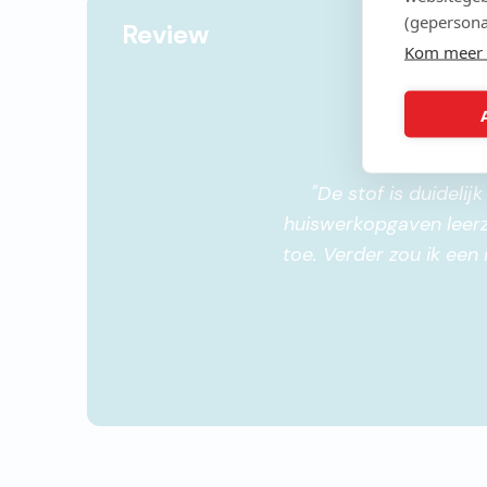
(gepersona
Review
Kom meer 
"
De stof is duidelijk
huiswerkopgaven leerz
toe. Verder zou ik een