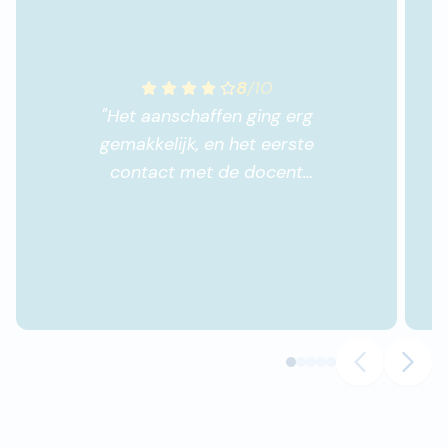
8
/
10
"
Het aanschaffen ging erg
gemakkelijk, en het eerste
contact met de docent
heb ik als prettig ervaren.
Cursus map ziet er
overzichtelijk uit.
"