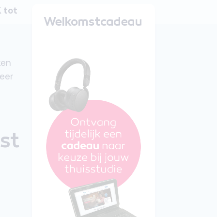
K tot
Welkomstcadeau
ken
meer
st