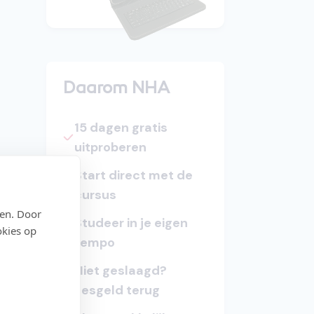
Daarom NHA
15 dagen gratis
uitproberen
Start direct met de
cursus
den. Door
Studeer in je eigen
okies op
tempo
Niet geslaagd?
ien
Lesgeld terug
 ben