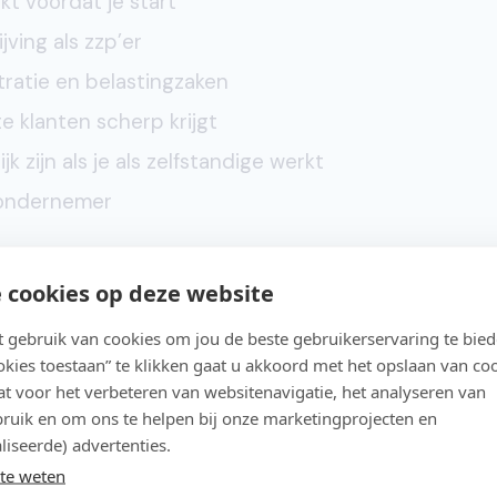
t voordat je start
jving als zzp’er
tratie en belastingzaken
e klanten scherp krijgt
jk zijn als je als zelfstandige werkt
s ondernemer
g de ZZP checklist direct in je inbox.
 cookies op deze website
gebruik van cookies om jou de beste gebruikerservaring te bie
ookies toestaan” te klikken gaat u akkoord met het opslaan van co
e checklist?
t voor het verbeteren van websitenavigatie, het analyseren van
ruik en om ons te helpen bij onze marketingprojecten en
liseerde) advertenties.
ie eraan denkt om voor zichzelf te beginnen. Missch
te weten
n wil je naast je huidige baan starten. Of misschien