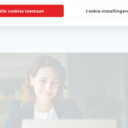
men bij jou past.
Alle cookies toestaan
Cookie-instellingen
of al bijna klaar bent om te starten:
deze ZZP check