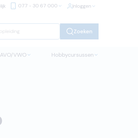
077 - 30 67 000
ijk
Inloggen
Zoeken
HAVO/VWO
Hobbycursussen
p