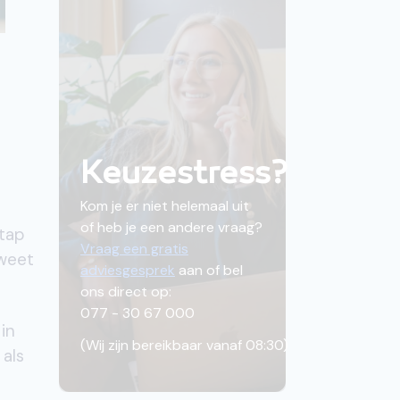
Keuzestress?
Kom je er niet helemaal uit
of heb je een andere vraag?
stap
Vraag een gratis
 weet
adviesgesprek
aan of bel
ons direct op:
077 - 30 67 000
in
(
Wij zijn bereikbaar vanaf 08:30
)
 als