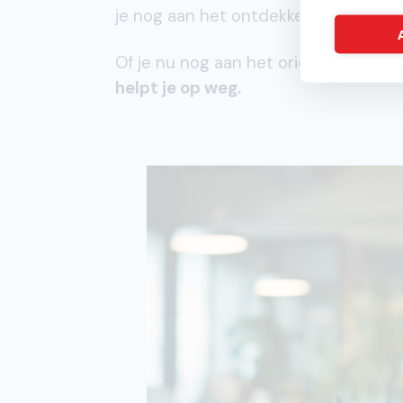
je nog aan het ontdekken of onderne
Of je nu nog aan het oriënteren bent 
helpt je op weg.