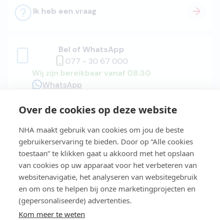
Ik heb een vraag
Bel of WhatsApp
077 - 30 67 000
Wij zijn bereikbaar vanaf 08:30
WhatsApp
Over de cookies op deze website
Adviesgesprek
NHA maakt gebruik van cookies om jou de beste
gebruikerservaring te bieden. Door op “Alle cookies
toestaan” te klikken gaat u akkoord met het opslaan
van cookies op uw apparaat voor het verbeteren van
Easy Learning®
websitenavigatie, het analyseren van websitegebruik
en om ons te helpen bij onze marketingprojecten en
(gepersonaliseerde) advertenties.
Studiegids
Kom meer te weten