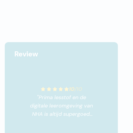
Review
10
/
10
"
Prima lesstof en de
digitale leeromgeving van
NHA is altijd supergoed.
Ga zo door.
"