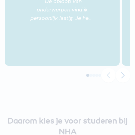
"
De oploop van
onderwerpen vind ik
persoonlijk lastig. Je hebt
het ene nog niet onder de
knie en het volgende
onderwerp begint al.
"
Daarom kies je voor studeren bij
NHA