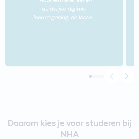
"
Mooi lesmateriaal en
duidelijke digitale
leeromgeving, de lessen
zijn goed opgebouwd.
Het inzenden van
huiswerk geeft de kans
om te of je de stof goed
hebt begrepen.
"
Daarom kies je voor studeren bij
NHA