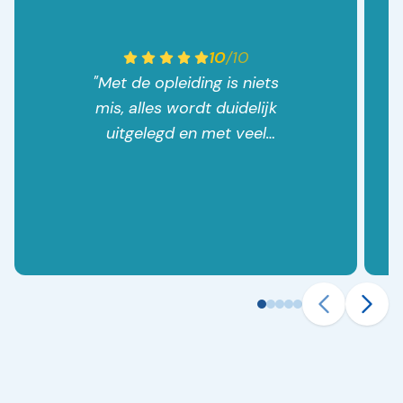
10
/
10
"
Met de opleiding is niets
mis, alles wordt duidelijk
uitgelegd en met veel
geluidsfragmenten leer je
uitspraak. Dat neemt niet
weg dat de Chinese taal
natuurlijk lastig is, je hebt
de symbolen, de
transcriptie van de
symbolen in onze letters
voor de uitspraak en
natuurlijk de vertaling. Ik
ben inmiddels bij les 5 en