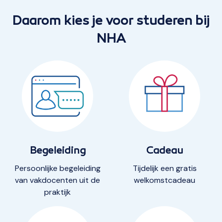
het is echt een heel
pittige cursus, waar je
Daarom kies je voor studeren bij
voldoende tijd in moet
NHA
steken.
"
Begeleiding
Cadeau
Persoonlijke begeleiding
Tijdelijk een gratis
van vakdocenten uit de
welkomstcadeau
praktijk