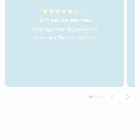
10
/
10
"
Ik maak op een hele
uitnodigende wijze kennis
met de Chinese taal en
cultuur. Het stimuleert
mijn interesse en
leergierigheid.
"