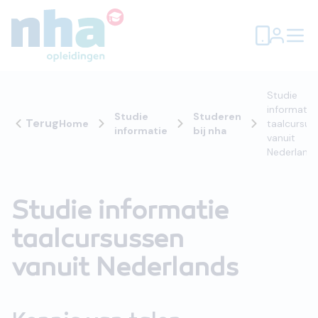
Studie
informatie
Studie
Studeren
Terug
Home
taalcursus
informatie
bij nha
vanuit
Nederland
Studie informatie
taalcursussen
vanuit Nederlands