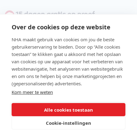
15 dagen gratis op proef
Over de cookies op deze website
Het is heel begrijpelijk dat je vooraf niet volledig
in kunt schatten hoe een cursus of opleiding is
NHA maakt gebruik van cookies om jou de beste
gebruikerservaring te bieden. Door op “Alle cookies
als je er eenmaal aan begint. Dat is precies de
toestaan” te klikken gaat u akkoord met het opslaan
reden waarom je bij NHA een gratis proefles
van cookies op uw apparaat voor het verbeteren van
kunt volgen.
websitenavigatie, het analyseren van websitegebruik
en om ons te helpen bij onze marketingprojecten en
Sterker nog, je kunt een opleiding 15 dagen
(gepersonaliseerde) advertenties.
vrijblijvend thuis op proef ontvangen. Je kunt
Kom meer te weten
gewoon met de opleiding aan de slag gaan.
Bevalt de opleiding, dan ga je gewoon verder.
Alle cookies toestaan
Bevalt ie niet? Geen probleem. Dan kun je het
Cookie-instellingen
complete pakket binnen 15 dagen
onbeschadigd en aangetekend retour sturen.