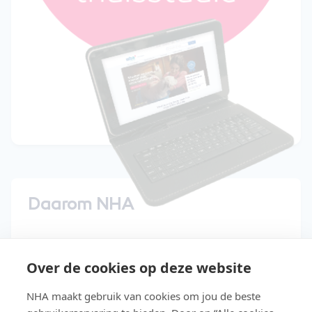
Daarom NHA
15 dagen gratis uitproberen
Over de cookies op deze website
Start direct met de cursus
NHA maakt gebruik van cookies om jou de beste
Studeer in je eigen tempo