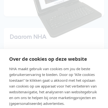
Daarom NHA
15 dagen gratis uitproberen
Over de cookies op deze website
Start direct met de cursus
NHA maakt gebruik van cookies om jou de beste
Studeer in je eigen tempo
gebruikerservaring te bieden. Door op “Alle cookies
Niet geslaagd? Lesgeld terug
toestaan” te klikken gaat u akkoord met het opslaan
van cookies op uw apparaat voor het verbeteren van
Slaag makkelijker met Easy Learning®
websitenavigatie, het analyseren van websitegebruik
en om ons te helpen bij onze marketingprojecten en
Gratis toegang tot de NHA e-
(gepersonaliseerde) advertenties.
bookbibliotheek