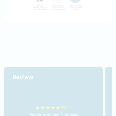
Review
10
/
10
"
Bezig met les 3. Is zeer