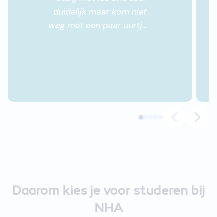
duidelijk maar kom niet
weg met een paar uurtjes
per week. Het antwoord
op verzonden huiswerk is
snel en bondig. Het is leuk
en leerzaam om te doen.
"
Daarom kies je voor studeren bij
NHA