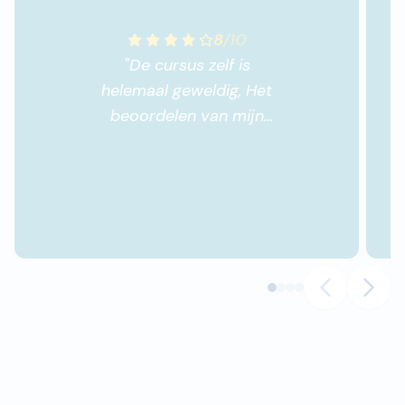
8
/
10
"
De cursus zelf is
helemaal geweldig, Het
beoordelen van mijn
huiswerk gebeurt in de
regel niet binnen de
afgesproken 5
werkdagen. Ook nadat je
erover belt, wordt dit niet
meteen opgelost.
"