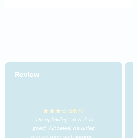
Review
6
/
10
"
De opleiding op zich is
goed. Alhoewel de uitleg
hier en daar wat summier