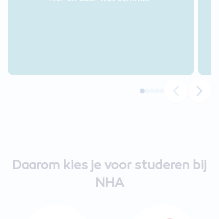
is. De begeleiding van de
docent, ik heb nog maar
ervaring met één van de
docenten, kan een heel
stuk beter. Mijn vraag
wordt niet beantwoord
en het nakijken van mijn
huiswerk duurt langer
dan wenselijk is.
"
Daarom kies je voor studeren bij
NHA