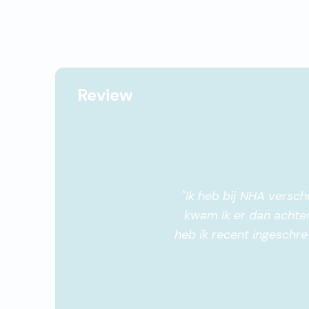
Review
"
Ik heb bij NHA versc
kwam ik er dan achter
heb ik recent ingeschre
docenten niets dan go
elke cursus die ik 