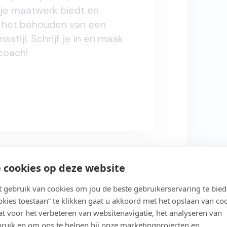
e je maatwerk biedt en
j het behouden van een
stijl. Schrijf je in en maak
ncoach!
 cookies op deze website
gebruik van cookies om jou de beste gebruikerservaring te bie
ookies toestaan” te klikken gaat u akkoord met het opslaan van co
t voor het verbeteren van websitenavigatie, het analyseren van
Studeer in jouw eigen tempo
ruik en om ons te helpen bij onze marketingprojecten en