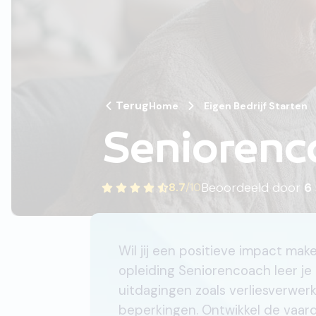
Terug
Home
Eigen Bedrijf Starten
Seniorenc
Beoordeeld door
6
8.7
/
10
Wil jij een positieve impact ma
opleiding Seniorencoach leer je 
uitdagingen zoals verliesverwer
beperkingen. Ontwikkel de vaa