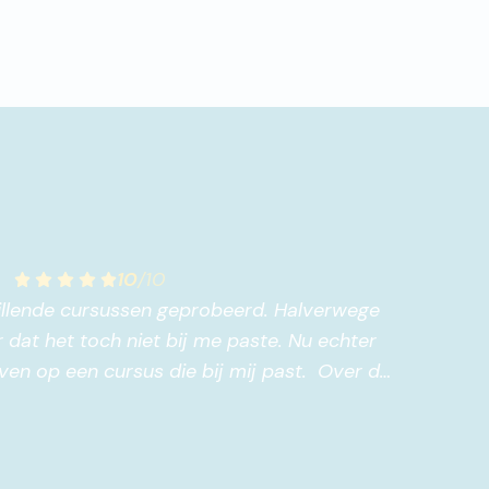
10
/
10
hillende cursussen geprobeerd. Halverwege
 dat het toch niet bij me paste. Nu echter
ven op een cursus die bij mij past. Over de
eds. Begeleiding is zeer professioneel. Bij
geprobeerd heb, werd ik goed begeleid.
"