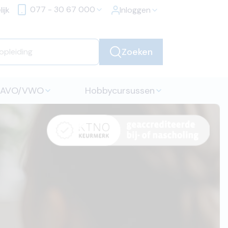
077 - 30 67 000
ijk
Inloggen
Zoeken
HAVO/VWO
Hobbycursussen