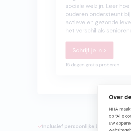
sociale welzijn. Leer ho
ouderen ondersteunt bi
actieve en gezonde levens
het verschil als seniore
Schrijf je in >
15 dagen gratis proberen
Over de
NHA maakt 
op “Alle c
uw apparaa
Inclusief persoonlijke begeleiding
websitegeb