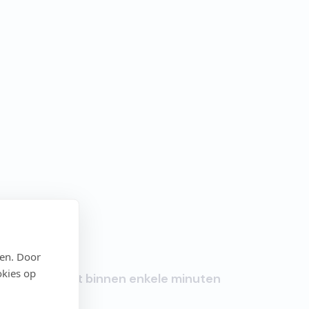
den. Door
okies op
Start binnen enkele minuten