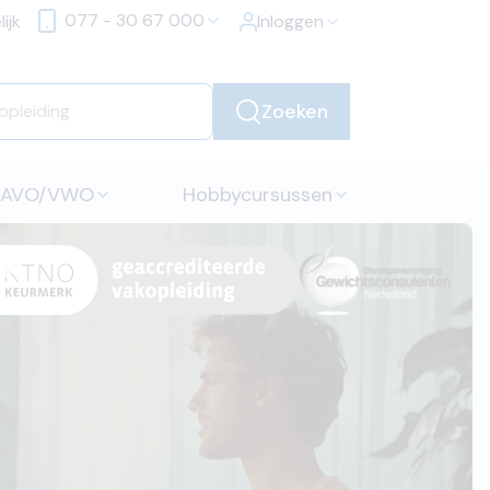
077 - 30 67 000
ijk
Inloggen
Zoeken
HAVO/VWO
Hobbycursussen