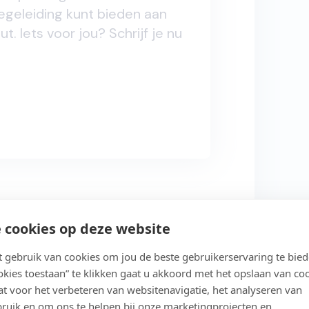
 begeleiding kunt bieden aan
 Iets voor jou? Schrijf je nu
 cookies op deze website
gebruik van cookies om jou de beste gebruikerservaring te bie
ookies toestaan” te klikken gaat u akkoord met het opslaan van co
Studeer in jouw eigen tempo
t voor het verbeteren van websitenavigatie, het analyseren van
ruik en om ons te helpen bij onze marketingprojecten en