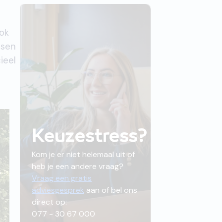
ok
nsen
ieel
Keuzestress?
Kom je er niet helemaal uit of
heb je een andere vraag?
Vraag een gratis
adviesgesprek
aan of bel ons
direct op:
077 - 30 67 000