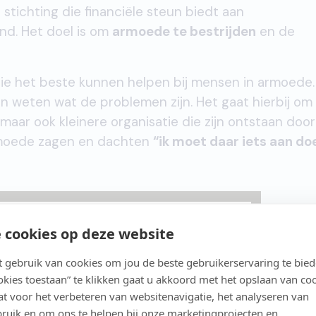
stichting die financiële steun biedt aan
nd. Het doel is om
armoede te bestrijden
en de
en die het beste kunnen helpen bij mensen in armoede.
, en weten wat de problemen zijn. Het gaat hierbij om
maar ook kleinere organisatie die zijn ontstaan doo
rmoede zagen en dachten
“ik moet daar iets aan do
 cookies op deze website
gebruik van cookies om jou de beste gebruikerservaring te bie
ookies toestaan” te klikken gaat u akkoord met het opslaan van co
t voor het verbeteren van websitenavigatie, het analyseren van
ruik en om ons te helpen bij onze marketingprojecten en