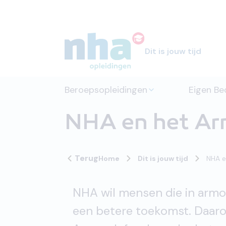
Dit is jouw tijd
Beroepsopleidingen
Eigen Bed
NHA en het A
Terug
Home
Dit is jouw tijd
NHA e
NHA wil mensen die in armoe
een betere toekomst. Daaro