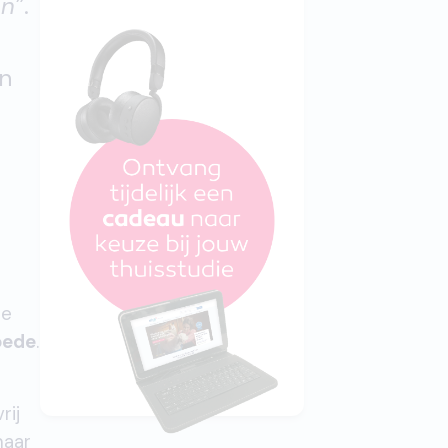
en”
.
an
de
oede
.
rij
naar