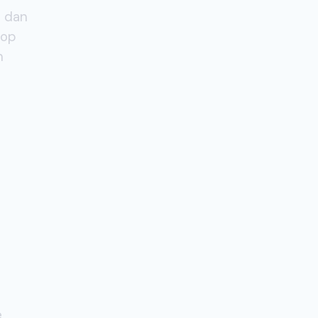
s dan
 op
n
e