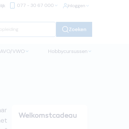
077 - 30 67 000
ijk
Inloggen
Zoeken
HAVO/VWO
Hobbycursussen
aar
Welkomstcadeau
het