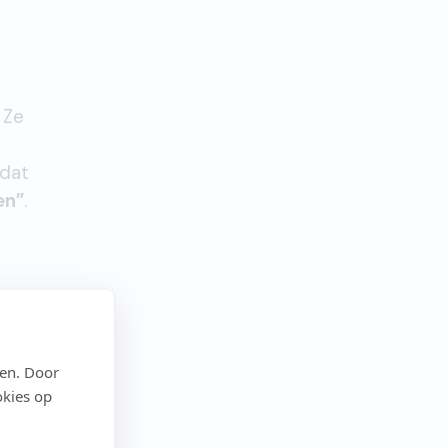
 Ze
rdat
en”
.
den. Door
okies op