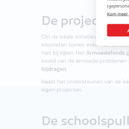
(gepersona
Kom meer 
De projecten 
Om de lokale initiatieven te steune
inkomsten komen enkel van donateu
niet bij kijken. Het
Armoedefonds
g
beeld van de armoede problemen i
bijdragen
.
Naast het ondersteunen van de lo
eigen projecten.
De schoolspul