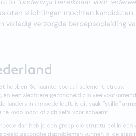
motto
“onderwijs bereikbaar voor iedere
esloten stichtingen mochten kandidaten
en volledig verzorgde beroepsopleiding v
ederland
ct
hebben. Schaamte, sociaal isolement, stress,
, en een slechtere gezondheid zijn veelvoorkomen
erlanders in armoede leeft, is dit vaak
“stille” arm
 te koop loopt of zich zelfs voor schaamt.
moede dan heb je een groep die structureel in een v
oorbeeld gezondheidsproblemen kunnen zij de stap 