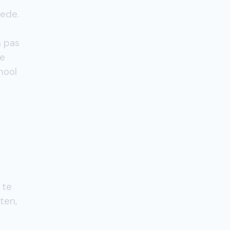
oede.
 pas
de
hool
 te
ten,