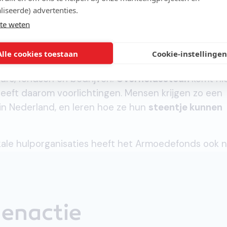
liseerde) advertenties.
te weten
van het Armoedefond
Alle cookies toestaan
Cookie-instellingen
n is een stabiele basis van inkomsten nodig. Deze
rs, fondsen en bedrijven.
Overheidssteun
komt hi
eeft daarom voorlichtingen. Mensen krijgen zo een
n Nederland, en leren hoe ze hun
steentje kunnen
kale hulporganisaties heeft het Armoedefonds ook 
lenactie