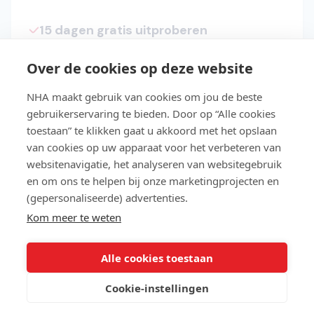
15 dagen gratis uitproberen
Start direct met de cursus
Over de cookies op deze website
Studeer in je eigen tempo
NHA maakt gebruik van cookies om jou de beste
Niet geslaagd? Lesgeld terug
gebruikerservaring te bieden. Door op “Alle cookies
toestaan” te klikken gaat u akkoord met het opslaan
Slaag makkelijker met Easy Learning®
van cookies op uw apparaat voor het verbeteren van
websitenavigatie, het analyseren van websitegebruik
Gratis toegang tot de NHA e-
en om ons te helpen bij onze marketingprojecten en
bookbibliotheek
(gepersonaliseerde) advertenties.
Kom meer te weten
Lees meer over NHA
Alle cookies toestaan
Cookie-instellingen