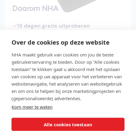
Daarom NHA
15 dagen gratis uitproberen
Start direct met de cursus
Over de cookies op deze website
Studeer in je eigen tempo
NHA maakt gebruik van cookies om jou de beste
Niet geslaagd? Lesgeld terug
gebruikerservaring te bieden. Door op “Alle cookies
toestaan” te klikken gaat u akkoord met het opslaan
Slaag makkelijker met Easy Learning®
van cookies op uw apparaat voor het verbeteren van
websitenavigatie, het analyseren van websitegebruik
Gratis toegang tot de NHA e-
en om ons te helpen bij onze marketingprojecten en
bookbibliotheek
(gepersonaliseerde) advertenties.
Kom meer te weten
Lees meer over NHA
Alle cookies toestaan