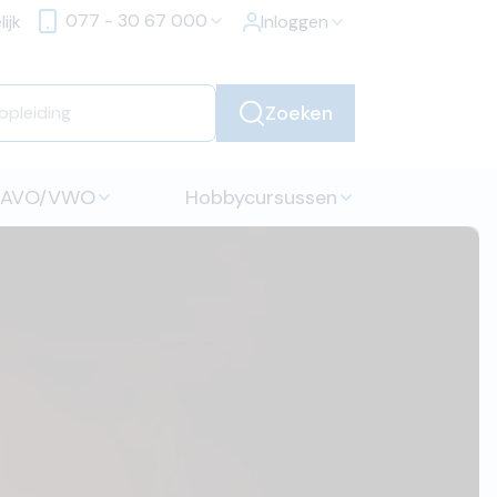
077 - 30 67 000
ijk
Inloggen
Zoeken
HAVO/VWO
Hobbycursussen