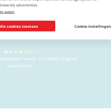
liseerde) advertenties.
te weten
Alle cookies toestaan
Cookie-instellingen
8
/
10
aangeboden wordt, is duidelijk en goed
opgebouwd.
"