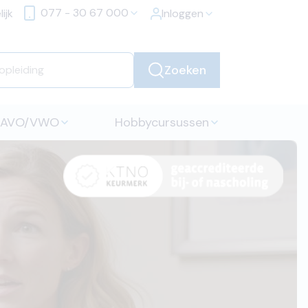
077 - 30 67 000
ijk
Inloggen
Zoeken
HAVO/VWO
Hobbycursussen