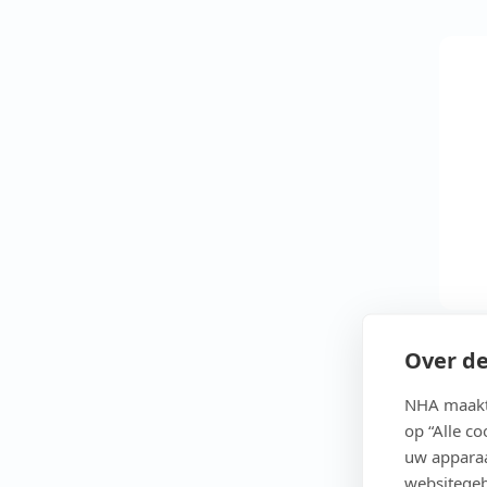
Over de
NHA maakt 
op “Alle c
uw apparaa
websitegeb