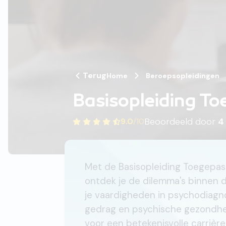
Terug
Home
Beroepsopleidingen
Basisopleiding To
Beoordeeld door
4
9.0
/
10
Met de Basisopleiding Toegepas
ontdek je de dilemma's binnen d
je vaardigheden in psychodiagno
gedrag en psychische gezondheid
voor een betekenisvolle carrière