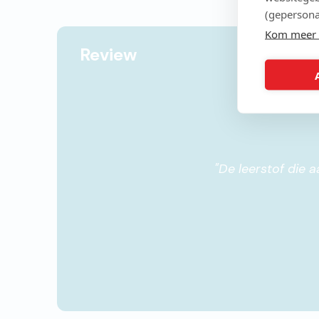
(gepersona
Kom meer 
Review
"
De leerstof die 