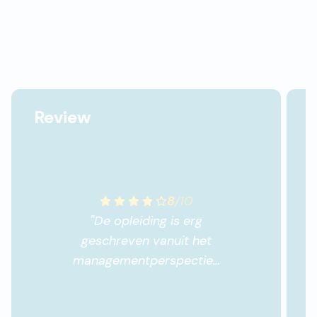
Review
8
/
10
"
De opleiding is erg
geschreven vanuit het
managementperspectief.
Terwijl timemanagement
belangrijk is binnen alle