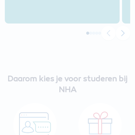
lagen van een
organisatie. Verder
prima lesmateriaal al valt
er nog winst te behalen in
het (soms ouderwetse)
taalgebruik. Het huiswerk
wordt snel nagekeken.
"
Daarom kies je voor studeren bij
NHA