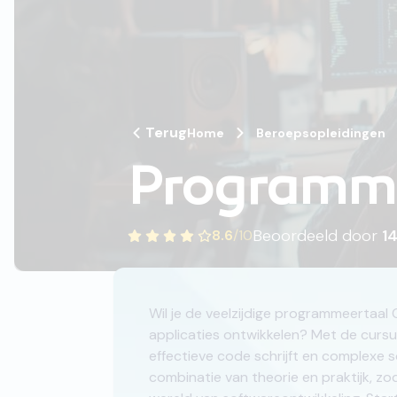
Terug
Home
Beroepsopleidingen
Programme
Beoordeeld door
1
8.6
/
10
Wil je de veelzijdige programmeertaal 
applicaties ontwikkelen? Met de cursu
effectieve code schrijft en complexe 
combinatie van theorie en praktijk, zo