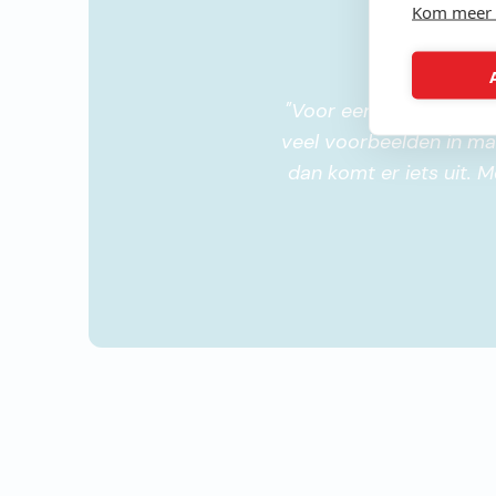
Kom meer 
"
Voor een beginner is h
veel voorbeelden in maar
dan komt er iets uit.
moet maken en waaro