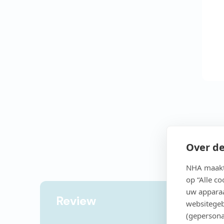
Over de
NHA maakt 
op “Alle c
uw apparaa
Review
websitegeb
(gepersona