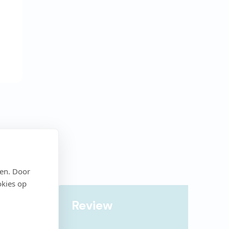
den. Door
okies op
Review