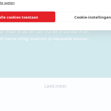
te weten
Alle cookies toestaan
Cookie-instellingen
6
/
10
et boek soms lastig te volgen. Er staan wel
 meer in de zin van: vul dit in vul dat in en
 Met name uitleg waarom je bepaalde keuzes
m een bepaalde oplossing wordt gekozen
mis ik.
"
Laad meer