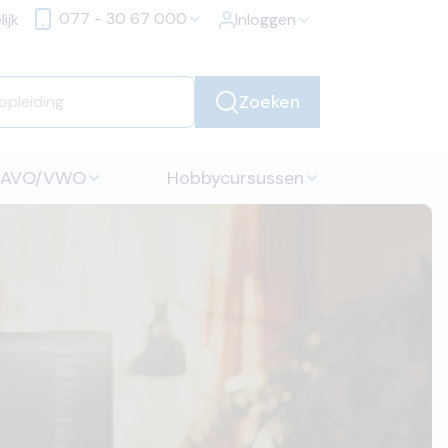
077 - 30 67 000
ijk
Inloggen
Zoeken
HAVO/VWO
Hobbycursussen