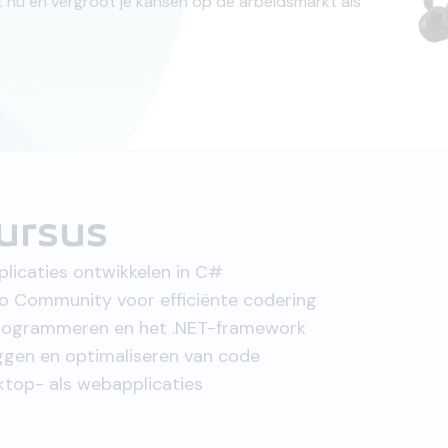
t nu en vergroot je kansen op de arbeidsmarkt als
ursus
plicaties ontwikkelen in C#
io Community voor efficiënte codering
d programmeren en het .NET-framework
ggen en optimaliseren van code
ktop- als webapplicaties