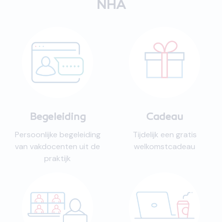
NHA
huiswerkopgaven die je
daadwerkelijk moet
inleveren vanaf
hoofdstuk 9. Hoewel dit
terzijnertijd zal worden
opgelost, is dit wel
storend, want ik kan nu
niet verder studeren.
"
Begeleiding
Cadeau
Persoonlijke begeleiding
Tijdelijk een gratis
van vakdocenten uit de
welkomstcadeau
praktijk