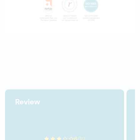
Review
6
/
10